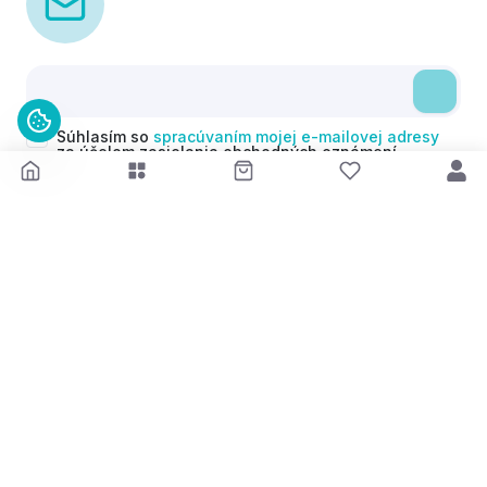
Súhlasím so
spracúvaním mojej e-mailovej adresy
za účelom zasielania obchodných oznámení
(newsletterov) v súlade s čl. 6 ods. 1 písm. a)
Nariadenia GDPR. Svoj súhlas môžem kedykoľvek
odvolať.