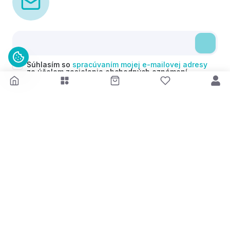
Súhlasím so
spracúvaním mojej e-mailovej adresy
za účelom zasielania obchodných oznámení
(newsletterov) v súlade s čl. 6 ods. 1 písm. a)
Nariadenia GDPR. Svoj súhlas môžem kedykoľvek
odvolať.