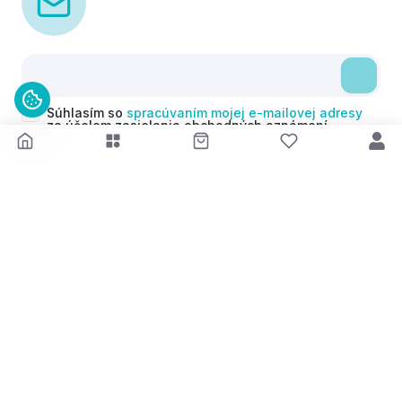
Súhlasím so
spracúvaním mojej e-mailovej adresy
za účelom zasielania obchodných oznámení
(newsletterov) v súlade s čl. 6 ods. 1 písm. a)
Nariadenia GDPR. Svoj súhlas môžem kedykoľvek
odvolať.