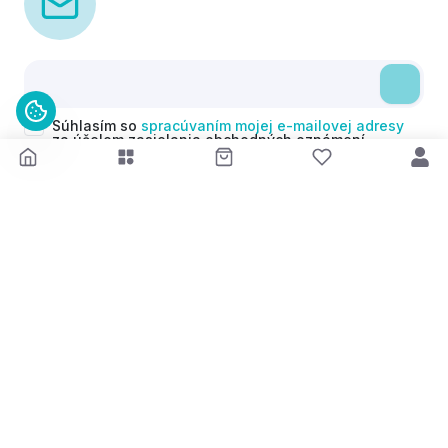
Súhlasím so
spracúvaním mojej e-mailovej adresy
za účelom zasielania obchodných oznámení
(newsletterov) v súlade s čl. 6 ods. 1 písm. a)
Nariadenia GDPR. Svoj súhlas môžem kedykoľvek
odvolať.