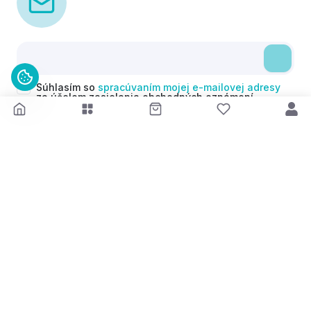
Súhlasím so
spracúvaním mojej e-mailovej adresy
za účelom zasielania obchodných oznámení
(newsletterov) v súlade s čl. 6 ods. 1 písm. a)
Nariadenia GDPR. Svoj súhlas môžem kedykoľvek
odvolať.