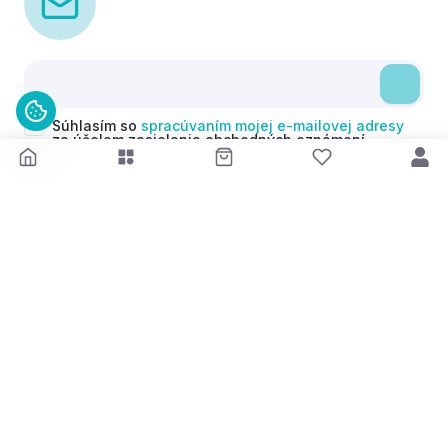
Súhlasím so
spracúvaním mojej e-mailovej adresy
za účelom zasielania obchodných oznámení
(newsletterov) v súlade s čl. 6 ods. 1 písm. a)
Nariadenia GDPR. Svoj súhlas môžem kedykoľvek
odvolať.