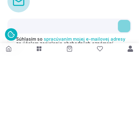
Súhlasím so
spracúvaním mojej e-mailovej adresy
za účelom zasielania obchodných oznámení
(newsletterov) v súlade s čl. 6 ods. 1 písm. a)
Nariadenia GDPR. Svoj súhlas môžem kedykoľvek
odvolať.