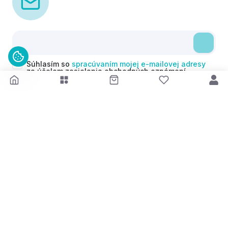
Súhlasím so
spracúvaním mojej e-mailovej adresy
za účelom zasielania obchodných oznámení
(newsletterov) v súlade s čl. 6 ods. 1 písm. a)
Nariadenia GDPR. Svoj súhlas môžem kedykoľvek
odvolať.