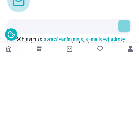
Súhlasím so
spracúvaním mojej e-mailovej adresy
za účelom zasielania obchodných oznámení
(newsletterov) v súlade s čl. 6 ods. 1 písm. a)
Nariadenia GDPR. Svoj súhlas môžem kedykoľvek
odvolať.