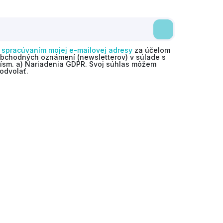
o
spracúvaním mojej e-mailovej adresy
za účelom
obchodných oznámení (newsletterov) v súlade s
 písm. a) Nariadenia GDPR. Svoj súhlas môžem
odvolať.