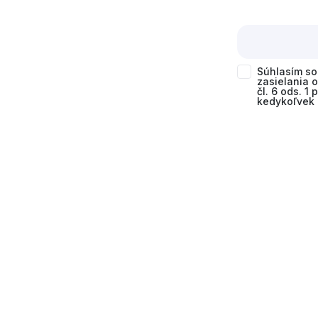
Súhlasím s
zasielania 
čl. 6 ods. 1
kedykoľvek 