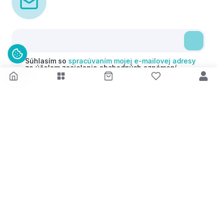
Súhlasím so
spracúvaním mojej e-mailovej adresy
za účelom zasielania obchodných oznámení
(newsletterov) v súlade s čl. 6 ods. 1 písm. a)
Nariadenia GDPR. Svoj súhlas môžem kedykoľvek
odvolať.