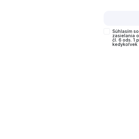
Súhlasím s
zasielania 
čl. 6 ods. 1
kedykoľvek 