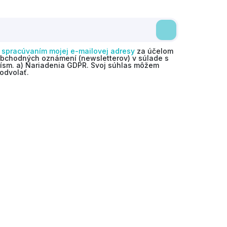
o
spracúvaním mojej e-mailovej adresy
za účelom
obchodných oznámení (newsletterov) v súlade s
 písm. a) Nariadenia GDPR. Svoj súhlas môžem
odvolať.