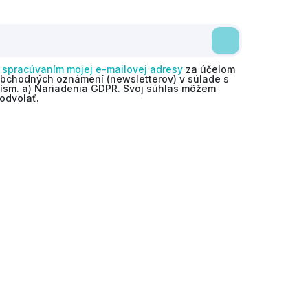
o
spracúvaním mojej e-mailovej adresy
za účelom
obchodných oznámení (newsletterov) v súlade s
 písm. a) Nariadenia GDPR. Svoj súhlas môžem
odvolať.