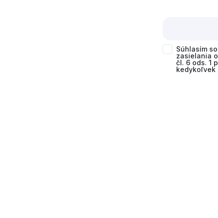
Súhlasím s
zasielania 
čl. 6 ods. 1
kedykoľvek 