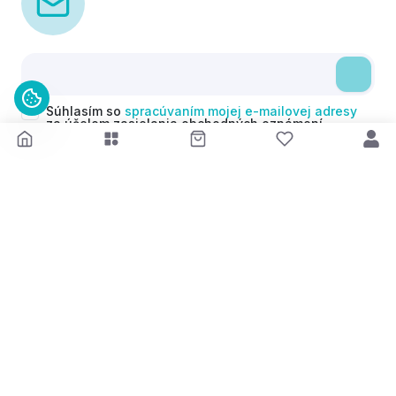
Súhlasím so
spracúvaním mojej e-mailovej adresy
za účelom zasielania obchodných oznámení
(newsletterov) v súlade s čl. 6 ods. 1 písm. a)
Nariadenia GDPR. Svoj súhlas môžem kedykoľvek
odvolať.