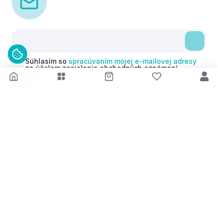
Súhlasím so
spracúvaním mojej e-mailovej adresy
za účelom zasielania obchodných oznámení
(newsletterov) v súlade s čl. 6 ods. 1 písm. a)
Nariadenia GDPR. Svoj súhlas môžem kedykoľvek
odvolať.