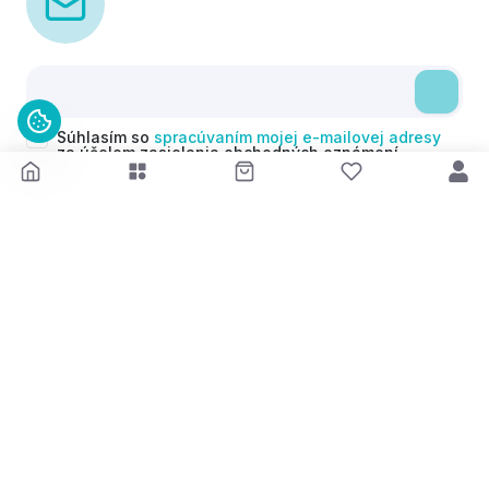
Súhlasím so
spracúvaním mojej e-mailovej adresy
za účelom zasielania obchodných oznámení
(newsletterov) v súlade s čl. 6 ods. 1 písm. a)
Nariadenia GDPR. Svoj súhlas môžem kedykoľvek
odvolať.