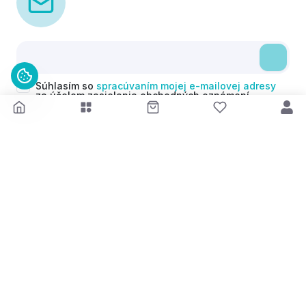
Súhlasím so
spracúvaním mojej e-mailovej adresy
za účelom zasielania obchodných oznámení
(newsletterov) v súlade s čl. 6 ods. 1 písm. a)
Nariadenia GDPR. Svoj súhlas môžem kedykoľvek
odvolať.