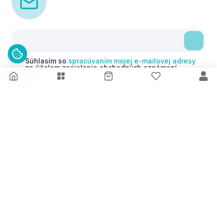
Súhlasím so
spracúvaním mojej e-mailovej adresy
za účelom zasielania obchodných oznámení
(newsletterov) v súlade s čl. 6 ods. 1 písm. a)
Nariadenia GDPR. Svoj súhlas môžem kedykoľvek
odvolať.