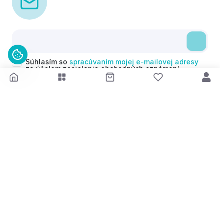
Súhlasím so
spracúvaním mojej e-mailovej adresy
za účelom zasielania obchodných oznámení
(newsletterov) v súlade s čl. 6 ods. 1 písm. a)
Nariadenia GDPR. Svoj súhlas môžem kedykoľvek
odvolať.