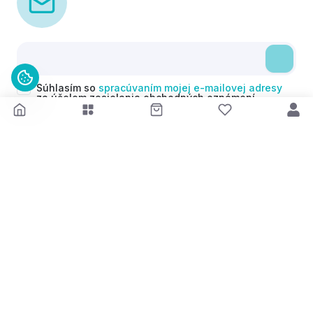
Súhlasím so
spracúvaním mojej e-mailovej adresy
za účelom zasielania obchodných oznámení
(newsletterov) v súlade s čl. 6 ods. 1 písm. a)
Nariadenia GDPR. Svoj súhlas môžem kedykoľvek
odvolať.