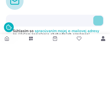
Súhlasím so
spracúvaním mojej e-mailovej adresy
za účelom zasielania obchodných oznámení
(newsletterov) v súlade s čl. 6 ods. 1 písm. a)
Nariadenia GDPR. Svoj súhlas môžem kedykoľvek
odvolať.