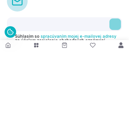
Súhlasím so
spracúvaním mojej e-mailovej adresy
za účelom zasielania obchodných oznámení
(newsletterov) v súlade s čl. 6 ods. 1 písm. a)
Nariadenia GDPR. Svoj súhlas môžem kedykoľvek
odvolať.