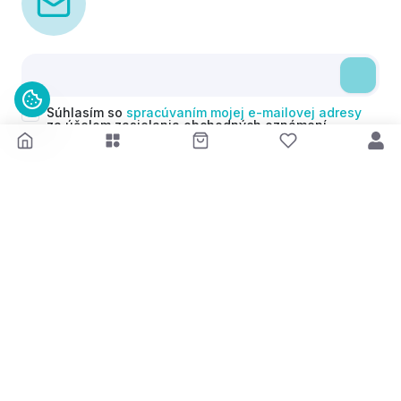
Súhlasím so
spracúvaním mojej e-mailovej adresy
za účelom zasielania obchodných oznámení
(newsletterov) v súlade s čl. 6 ods. 1 písm. a)
Nariadenia GDPR. Svoj súhlas môžem kedykoľvek
odvolať.