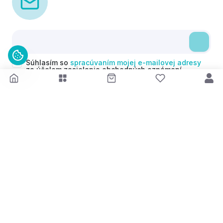
Súhlasím so
spracúvaním mojej e-mailovej adresy
za účelom zasielania obchodných oznámení
(newsletterov) v súlade s čl. 6 ods. 1 písm. a)
Nariadenia GDPR. Svoj súhlas môžem kedykoľvek
odvolať.