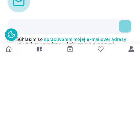
Súhlasím so
spracúvaním mojej e-mailovej adresy
za účelom zasielania obchodných oznámení
(newsletterov) v súlade s čl. 6 ods. 1 písm. a)
Nariadenia GDPR. Svoj súhlas môžem kedykoľvek
odvolať.