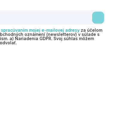
o
spracúvaním mojej e-mailovej adresy
za účelom
obchodných oznámení (newsletterov) v súlade s
 písm. a) Nariadenia GDPR. Svoj súhlas môžem
odvolať.