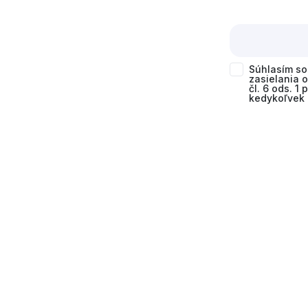
Súhlasím s
zasielania 
čl. 6 ods. 1
kedykoľvek 