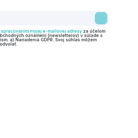
o
spracúvaním mojej e-mailovej adresy
za účelom
obchodných oznámení (newsletterov) v súlade s
 písm. a) Nariadenia GDPR. Svoj súhlas môžem
odvolať.