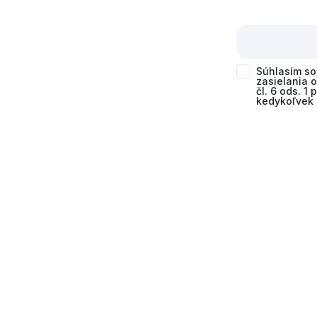
Súhlasím s
zasielania 
čl. 6 ods. 1
kedykoľvek 