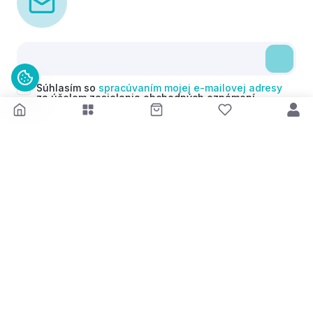
Súhlasím so
spracúvaním mojej e-mailovej adresy
za účelom zasielania obchodných oznámení
(newsletterov) v súlade s čl. 6 ods. 1 písm. a)
Nariadenia GDPR. Svoj súhlas môžem kedykoľvek
odvolať.