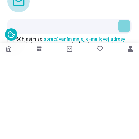
Súhlasím so
spracúvaním mojej e-mailovej adresy
za účelom zasielania obchodných oznámení
(newsletterov) v súlade s čl. 6 ods. 1 písm. a)
Nariadenia GDPR. Svoj súhlas môžem kedykoľvek
odvolať.