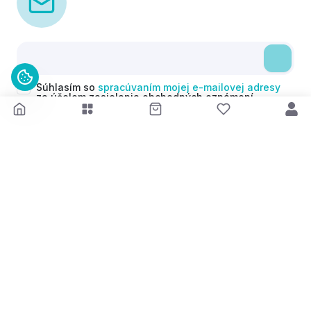
Súhlasím so
spracúvaním mojej e-mailovej adresy
za účelom zasielania obchodných oznámení
(newsletterov) v súlade s čl. 6 ods. 1 písm. a)
Nariadenia GDPR. Svoj súhlas môžem kedykoľvek
odvolať.