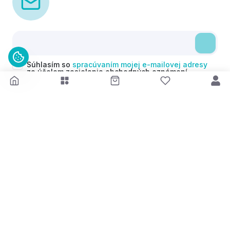
Súhlasím so
spracúvaním mojej e-mailovej adresy
za účelom zasielania obchodných oznámení
(newsletterov) v súlade s čl. 6 ods. 1 písm. a)
Nariadenia GDPR. Svoj súhlas môžem kedykoľvek
odvolať.