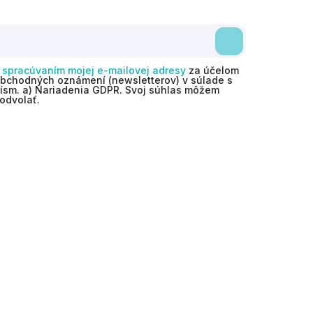
o
spracúvaním mojej e-mailovej adresy
za účelom
obchodných oznámení (newsletterov) v súlade s
 písm. a) Nariadenia GDPR. Svoj súhlas môžem
odvolať.