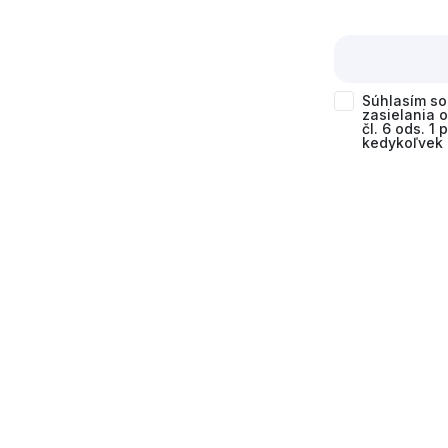
Súhlasím s
zasielania 
čl. 6 ods. 1
kedykoľvek 