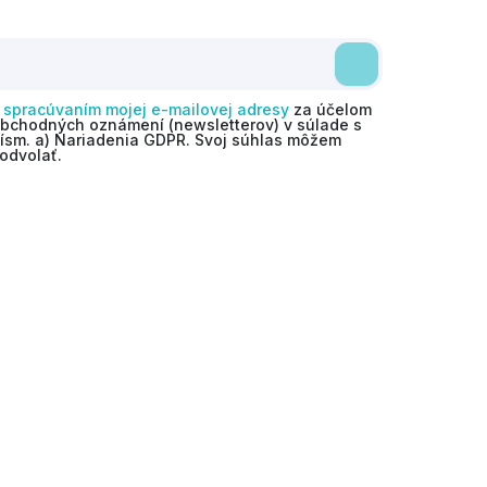
o
spracúvaním mojej e-mailovej adresy
za účelom
obchodných oznámení (newsletterov) v súlade s
 písm. a) Nariadenia GDPR. Svoj súhlas môžem
odvolať.