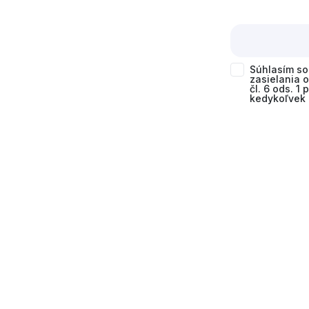
Súhlasím s
zasielania 
čl. 6 ods. 1
kedykoľvek 