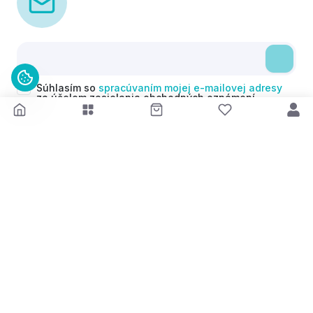
Súhlasím so
spracúvaním mojej e-mailovej adresy
za účelom zasielania obchodných oznámení
(newsletterov) v súlade s čl. 6 ods. 1 písm. a)
Nariadenia GDPR. Svoj súhlas môžem kedykoľvek
odvolať.