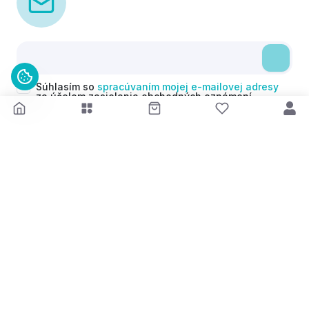
Súhlasím so
spracúvaním mojej e-mailovej adresy
za účelom zasielania obchodných oznámení
(newsletterov) v súlade s čl. 6 ods. 1 písm. a)
Nariadenia GDPR. Svoj súhlas môžem kedykoľvek
odvolať.