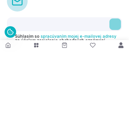
Súhlasím so
spracúvaním mojej e-mailovej adresy
za účelom zasielania obchodných oznámení
(newsletterov) v súlade s čl. 6 ods. 1 písm. a)
Nariadenia GDPR. Svoj súhlas môžem kedykoľvek
odvolať.