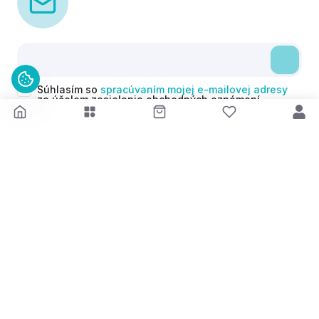
Súhlasím so
spracúvaním mojej e-mailovej adresy
za účelom zasielania obchodných oznámení
(newsletterov) v súlade s čl. 6 ods. 1 písm. a)
Nariadenia GDPR. Svoj súhlas môžem kedykoľvek
odvolať.