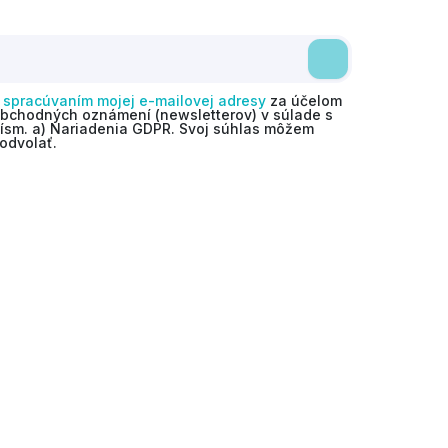
o
spracúvaním mojej e-mailovej adresy
za účelom
obchodných oznámení (newsletterov) v súlade s
 písm. a) Nariadenia GDPR. Svoj súhlas môžem
odvolať.