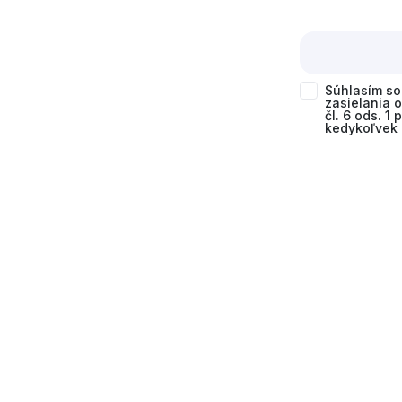
Súhlasím s
zasielania 
čl. 6 ods. 1
kedykoľvek 