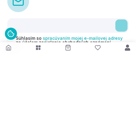
Súhlasím so
spracúvaním mojej e-mailovej adresy
za účelom zasielania obchodných oznámení
(newsletterov) v súlade s čl. 6 ods. 1 písm. a)
Nariadenia GDPR. Svoj súhlas môžem kedykoľvek
odvolať.