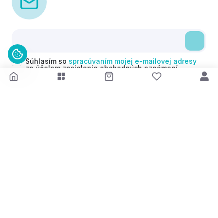
Súhlasím so
spracúvaním mojej e-mailovej adresy
za účelom zasielania obchodných oznámení
(newsletterov) v súlade s čl. 6 ods. 1 písm. a)
Nariadenia GDPR. Svoj súhlas môžem kedykoľvek
odvolať.