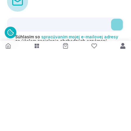
Súhlasím so
spracúvaním mojej e-mailovej adresy
za účelom zasielania obchodných oznámení
(newsletterov) v súlade s čl. 6 ods. 1 písm. a)
Nariadenia GDPR. Svoj súhlas môžem kedykoľvek
odvolať.