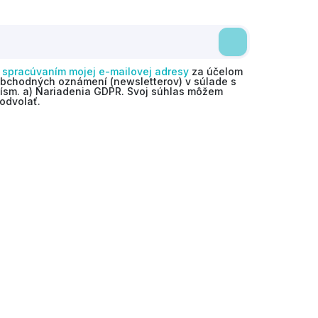
o
spracúvaním mojej e-mailovej adresy
za účelom
obchodných oznámení (newsletterov) v súlade s
 písm. a) Nariadenia GDPR. Svoj súhlas môžem
odvolať.