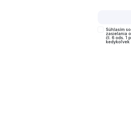
Súhlasím s
zasielania 
čl. 6 ods. 1
kedykoľvek 