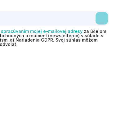
o
spracúvaním mojej e-mailovej adresy
za účelom
obchodných oznámení (newsletterov) v súlade s
 písm. a) Nariadenia GDPR. Svoj súhlas môžem
odvolať.