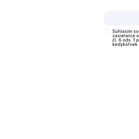
Súhlasím s
zasielania 
čl. 6 ods. 1
kedykoľvek 