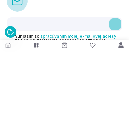
Súhlasím so
spracúvaním mojej e-mailovej adresy
za účelom zasielania obchodných oznámení
(newsletterov) v súlade s čl. 6 ods. 1 písm. a)
Nariadenia GDPR. Svoj súhlas môžem kedykoľvek
odvolať.