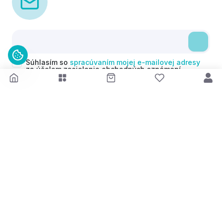
Súhlasím so
spracúvaním mojej e-mailovej adresy
za účelom zasielania obchodných oznámení
(newsletterov) v súlade s čl. 6 ods. 1 písm. a)
Nariadenia GDPR. Svoj súhlas môžem kedykoľvek
odvolať.