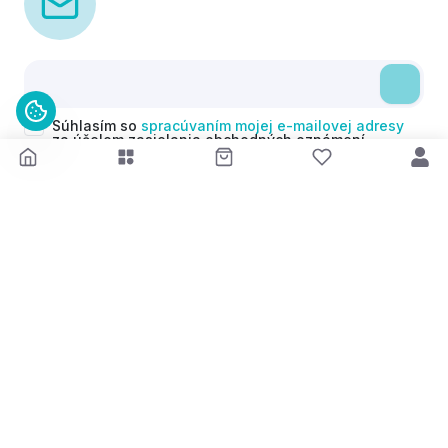
Súhlasím so
spracúvaním mojej e-mailovej adresy
za účelom zasielania obchodných oznámení
(newsletterov) v súlade s čl. 6 ods. 1 písm. a)
Nariadenia GDPR. Svoj súhlas môžem kedykoľvek
odvolať.