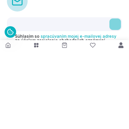
Súhlasím so
spracúvaním mojej e-mailovej adresy
za účelom zasielania obchodných oznámení
(newsletterov) v súlade s čl. 6 ods. 1 písm. a)
Nariadenia GDPR. Svoj súhlas môžem kedykoľvek
odvolať.