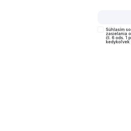
Súhlasím s
zasielania 
čl. 6 ods. 1
kedykoľvek 