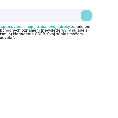
o
spracúvaním mojej e-mailovej adresy
za účelom
obchodných oznámení (newsletterov) v súlade s
 písm. a) Nariadenia GDPR. Svoj súhlas môžem
odvolať.