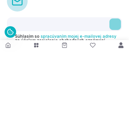
Súhlasím so
spracúvaním mojej e-mailovej adresy
za účelom zasielania obchodných oznámení
(newsletterov) v súlade s čl. 6 ods. 1 písm. a)
Nariadenia GDPR. Svoj súhlas môžem kedykoľvek
odvolať.