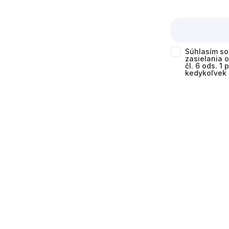
Súhlasím s
zasielania 
čl. 6 ods. 1
kedykoľvek 