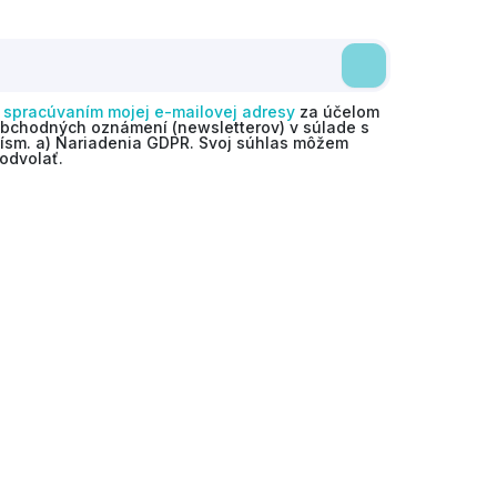
o
spracúvaním mojej e-mailovej adresy
za účelom
obchodných oznámení (newsletterov) v súlade s
 písm. a) Nariadenia GDPR. Svoj súhlas môžem
odvolať.